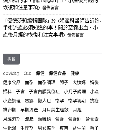
須知道的事！關於惡露出血、小產後月經的
恢復和注意事項
〉發佈留言
優德莎莉編輯團隊
婦產科醫師告訴妳-
「
」於〈
手術流產必須知道的事！關於惡露出血、小
產後月經的恢復和注意事項
〉發佈留言
標籤
covid19
Q10
保健
保健食品
健康
健康食品
備孕
備孕調理
卵子
大姨媽
婚後
婦科
子宮
子宮內膜異位症
小月子調理
小產
小產調理
惡露
懶人包
懷孕
懷孕初期
抗疫
排卵期
早期流產
月月美生理飲
月經
月經週期
流產
滴雞精
營養
營養師
營養素
生化湯
生理期
男女備孕
疫苗
益生菌
精子