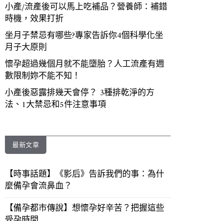
小產/流產後可以馬上吃補品？營養師：補錯
時機，效果打折
坐月子禁忌有哪些?專家告訴你4個科學化坐
月子大原則
懷孕超過幾個月就不能墮胎？人工流產有週
數限制妳不能不知！
小產後惡露排幾天會停？ 3種排乾淨的方
法、1大禁忌和5件注意事項
最新文章
【時事話題】《影后》告訴我們的事：為什
麼備孕會流鼻血？
【備孕都市傳說】想懷孕好辛苦？把握這些
受孕時間