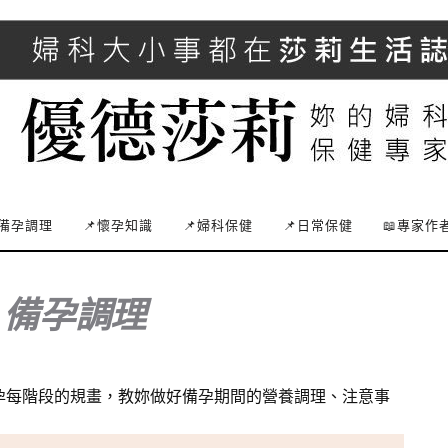
備孕調理
📌懷孕知識
📌婦科保健
📌日常保健
📖專家作
:
備孕調理
孕每階段的規畫，教妳做好備孕期間的營養調理、注意事