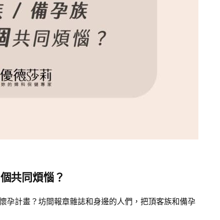
3個共同煩惱？
有懷孕計畫？坊間報章雜誌和身邊的人們，把頂客族和備孕