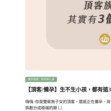
備孕調理
|
陪你聊心事
【頂客/備孕】生不生小孩，都有這
嗨嗨~你是雙薪無子女的頂客，還是正在備孕、
族劃分成極端的類 […]