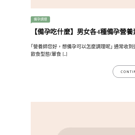
備孕調理
【備孕吃什麼】男女各4種備孕營養
｢營養師您好，想備孕可以怎麼調理呢｣ 通常收
飲食型態(葷食 […]
CONTI