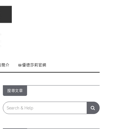
者簡介
📖優德莎莉官網
搜尋文章
Search
for: