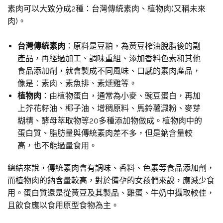
素肉可以大致分成2種：台灣傳統素肉、植物肉(又稱未來
肉)。
台灣傳統素肉
：原料是豆粕，為黃豆榨油脫脂後的副
產品，再經過加工、調味重組、添加香料色素和其他
食品添加劑，就會製成不同風味、口感的素肉產品，
像是：素肉、素魚排、素燻雞等。
植物肉
：由植物蛋白，通常為小麥、豌豆蛋白，再加
上芥花籽油、椰子油、增稠原料、馬鈴薯澱粉、麥芽
糊精、酵母萃取物等20多種添加物做成。植物肉中的
蛋白質、脂肪量與傳統素肉差不多，但是鈉含量較
高，也不能過量食用。
總結來說，傳統素肉會有調味、香料、色素等食品添加劑，
而植物肉的鈉含量較高，對於備孕的女孩們來說，應減少食
用。蛋白質還是從黃豆及其製品、雞蛋、牛奶中攝取較佳，
且飲食應以食用原型食物為主。