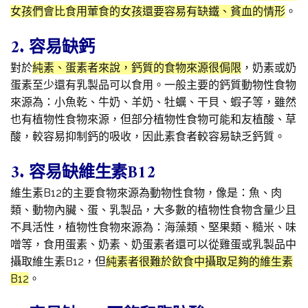
女孩們會比食用葷食的女孩還要容易有缺鐵、貧血的情形
。
2. 容易缺鈣
對於
純素、蛋素者來說，鈣質的食物來源很侷限
，奶素或奶
蛋素至少還有乳製品可以食用。一般主要的鈣質動物性食物
來源為：小魚乾、牛奶、羊奶、牡蠣、干貝、蝦子等，雖然
也有植物性食物來源，但部分植物性食物可能和友植酸、草
酸，較容易抑制鈣的吸收，因此素食者較容易缺乏鈣質。
3. 容易缺維生素B12
維生素B12的主要食物來源為動物性食物，像是：魚、肉
類、動物內臟、蛋、乳製品，大多數的植物性食物含量少且
不具活性，植物性食物來源為：海藻類、堅果類、糙米、味
噌等，食用蛋素、奶素、奶蛋素者還可以從雞蛋或乳製品中
攝取維生素B12，但
純素者很難於飲食中攝取足夠的維生素
B12
。