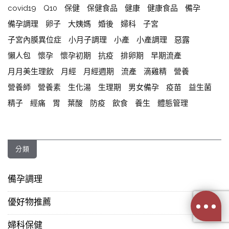
covid19
Q10
保健
保健食品
健康
健康食品
備孕
備孕調理
卵子
大姨媽
婚後
婦科
子宮
子宮內膜異位症
小月子調理
小產
小產調理
惡露
懶人包
懷孕
懷孕初期
抗疫
排卵期
早期流產
月月美生理飲
月經
月經週期
流產
滴雞精
營養
營養師
營養素
生化湯
生理期
男女備孕
疫苗
益生菌
精子
經痛
胃
葉酸
防疫
飲食
養生
體態管理
分類
備孕調理
優好物推薦
婦科保健