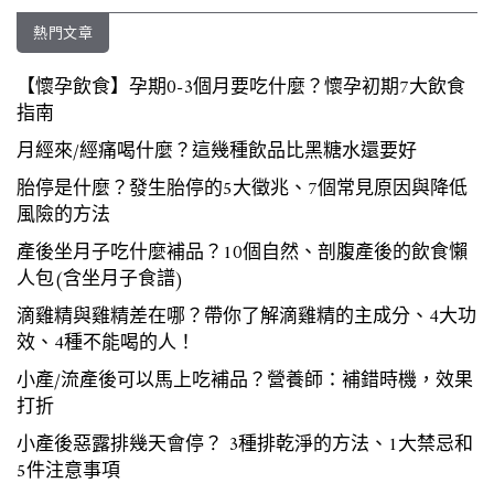
熱門文章
【懷孕飲食】孕期0-3個月要吃什麼？懷孕初期7大飲食
指南
月經來/經痛喝什麼？這幾種飲品比黑糖水還要好
胎停是什麼？發生胎停的5大徵兆、7個常見原因與降低
風險的方法
產後坐月子吃什麼補品？10個自然、剖腹產後的飲食懶
人包(含坐月子食譜)
滴雞精與雞精差在哪？帶你了解滴雞精的主成分、4大功
效、4種不能喝的人！
小產/流產後可以馬上吃補品？營養師：補錯時機，效果
打折
小產後惡露排幾天會停？ 3種排乾淨的方法、1大禁忌和
5件注意事項