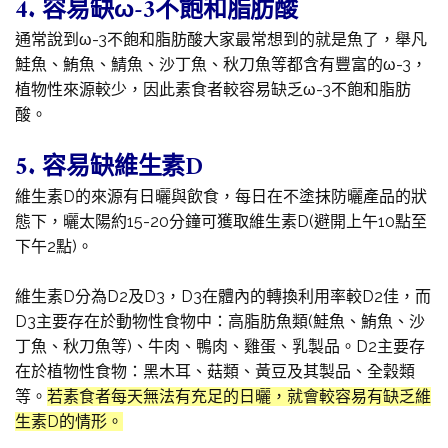
4. 容易缺ω-3不飽和脂肪酸
通常說到ω-3不飽和脂肪酸大家最常想到的就是魚了，舉凡
鮭魚、鮪魚、鯖魚、沙丁魚、秋刀魚等都含有豐富的ω-3，
植物性來源較少，因此素食者較容易缺乏ω-3不飽和脂肪
酸。
5. 容易缺維生素D
維生素D的來源有日曬與飲食，每日在不塗抹防曬產品的狀
態下，曬太陽約15-20分鐘可獲取維生素D(避開上午10點至
下午2點)。
維生素D分為D2及D3，D3在體內的轉換利用率較D2佳，而
D3主要存在於動物性食物中：高脂肪魚類(鮭魚、鮪魚、沙
丁魚、秋刀魚等)、牛肉、鴨肉、雞蛋、乳製品。D2主要存
在於植物性食物：黑木耳、菇類、黃豆及其製品、全穀類
等。
若素食者每天無法有充足的日曬，就會較容易有缺乏維
生素D的情形。