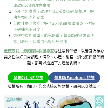
卵試紙及8個注意事項
小產了怎麼辦？調理方式&常見Q&A總整理，解
決各類小產的疑惑
葉酸什麼時候吃最好？4大NG事項須避免，孕婦
正確補充不可少！
懷孕中後期體重、胎兒過重？營養師教孕媽聰明
食用澱粉，保護自己與胎兒健康
優德莎莉－妳的婦科保健專家
專注婦科保健，以營養為核心
讓女性做好日常調理，備孕、小產、暖宮、消化道保健等問
題，都可以透過下方連結詢問。
營養師 LINE 諮詢
營養師 Facebook 諮詢
版權所有，翻印、盜文皆違反智財權，請勿以身試法。