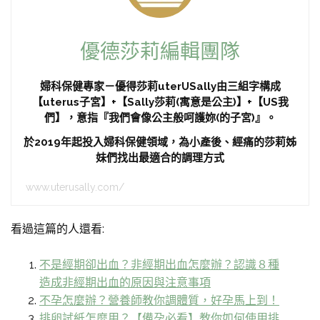
優德莎莉編輯團隊
婦科保健專家－優得莎莉uterUSally由三組字構成
【uterus子宮】+【Sally莎莉(寓意是公主)】+【US我
們】，意指『我們會像公主般呵護妳(的子宮)』。
於2019年起投入婦科保健領域，為小產後、經痛的莎莉姊
妹們找出最適合的調理方式
www.uterusally.com/
看過這篇的人還看:
不是經期卻出血？非經期出血怎麼辦？認識８種
造成非經期出血的原因與注意事項
不孕怎麼辦？營養師教你調體質，好孕馬上到！
排卵試紙怎麼用？【備孕必看】教你如何使用排