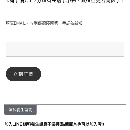
【備孕偏方】3分鐘看完助孕小物，做這些更容易懷孕？
填寫EMAIL，收到優德莎莉第一手調養新知
婦科養生諮詢
加入LINE 婦科養生訊息不漏接(點擊圖片也可以加入喔!)