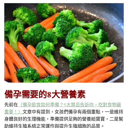
備孕需要的8大營養素
先前在
〈備孕飲食如何準備？5大禁忌告訴你，吃對食物最
重要！〉
文章中有提到，女孩們備孕有兩個重點，一是維持
身體良好的生理機能，準備提供足夠的營養給寶寶，二是幫
助維持生殖系統正常運作與提升生殖細胞的品質。