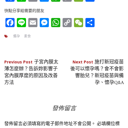
Link
享
快點分享給需要的朋友
Facebook
Line
Email
Messenger
WhatsApp
Copy
WeChat
分
Link
享
備孕
素食
文
子宮內膜太
施打新冠疫苗
Previous Post
Next Post
薄怎麼辦？告訴妳影響子
後可以懷孕嗎？會不會影
章
宮內膜厚度的原因及改善
響胎兒？新冠疫苗與備
方法
孕、懷孕Q&A
導
覽
發佈留言
發佈留言必須填寫的電子郵件地址不會公開。
必填欄位標