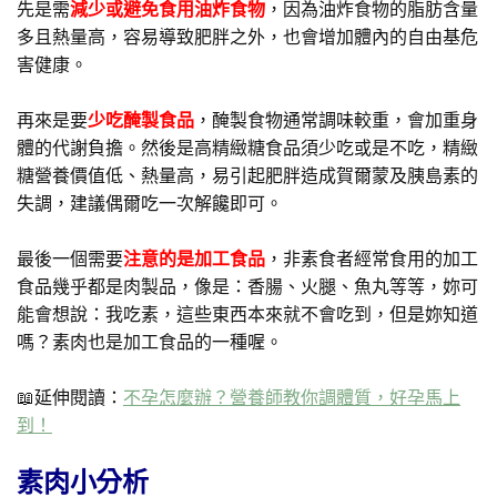
先是需
減少或避免食用油炸食物
，因為油炸食物的脂肪含量
多且熱量高，容易導致肥胖之外，也會增加體內的自由基危
害健康。
再來是要
少吃醃製食品
，醃製食物通常調味較重，會加重身
體的代謝負擔。然後是高精緻糖食品須少吃或是不吃，精緻
糖營養價值低、熱量高，易引起肥胖造成賀爾蒙及胰島素的
失調，建議偶爾吃一次解饞即可。
最後一個需要
注意的是加工食品
，非素食者經常食用的加工
食品幾乎都是肉製品，像是：香腸、火腿、魚丸等等，妳可
能會想說：我吃素，這些東西本來就不會吃到，但是妳知道
嗎？素肉也是加工食品的一種喔。
📖延伸閱讀：
不孕怎麼辦？營養師教你調體質，好孕馬上
到！
素肉小分析