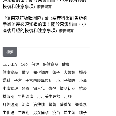
須知道的事！關於惡露出血、小產後月經的
恢復和注意事項
〉發佈留言
優德莎莉編輯團隊
婦產科醫師告訴妳-
「
」於〈
手術流產必須知道的事！關於惡露出血、小
產後月經的恢復和注意事項
〉發佈留言
標籤
covid19
Q10
保健
保健食品
健康
健康食品
備孕
備孕調理
卵子
大姨媽
婚後
婦科
子宮
子宮內膜異位症
小月子調理
小產
小產調理
惡露
懶人包
懷孕
懷孕初期
抗疫
排卵期
早期流產
月月美生理飲
月經
月經週期
流產
滴雞精
營養
營養師
營養素
生化湯
生理期
男女備孕
疫苗
益生菌
精子