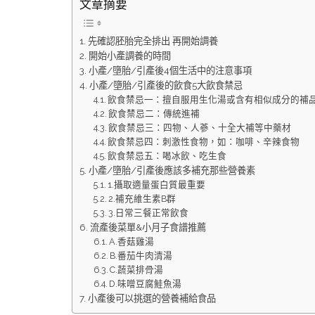
文章摘要
先確認胚胎完全排出 再開始調養
開始小產調養的時間
小產/墮胎/引產後4個生活中的注意事項
小產/墮胎/引產後的飲食5大飲食禁忌
飲食禁忌一：擅自服用生化湯或含有相似成分的補
飲食禁忌二：傳統進補
飲食禁忌三：四物、人蔘、十全大補等中藥材
飲食禁忌四：刺激性食物，如：咖啡、辛辣食物
飲食禁忌五：喝冰飲、吃生食
小產/墮胎/引產後應該多補充那些營養素
1.攝取適量蛋白質最重要
2.補充維生素B群
3.日常三餐正常飲食
流產後菜單&小月子食譜推薦
A.香菇雞湯
B.番茄牛肉清湯
C.蔬菜排骨湯
D.味噌豆腐鮭魚湯
小產後可以挑選的營養補給食品