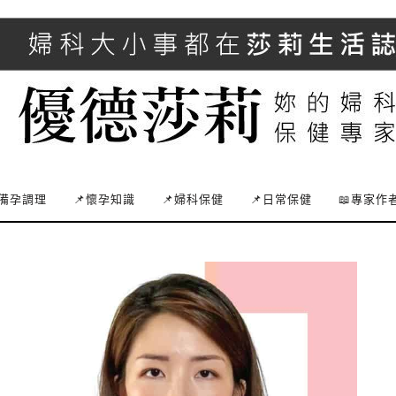
備孕調理
📌懷孕知識
📌婦科保健
📌日常保健
📖專家作