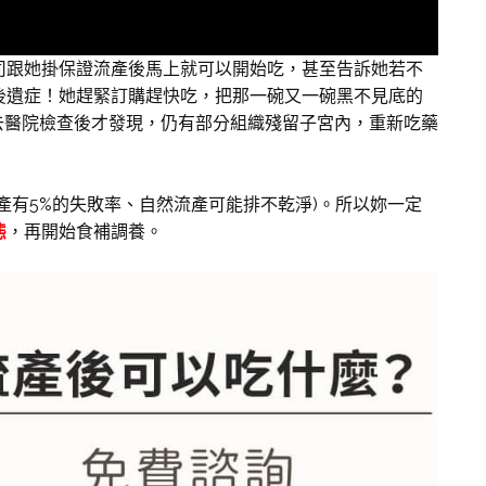
司跟她掛保證流產後馬上就可以開始吃，甚至告訴她若不
後遺症！她趕緊訂購趕快吃，把那一碗又一碗黑不見底的
時去醫院檢查後才發現，仍有部分組織殘留子宮內，重新吃藥
產有5%的失敗率、自然流產可能排不乾淨)。所以妳一定
態
，再開始食補調養。