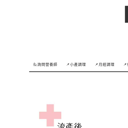
🙋詢問營養師
📌小產調理
📌月經調理
