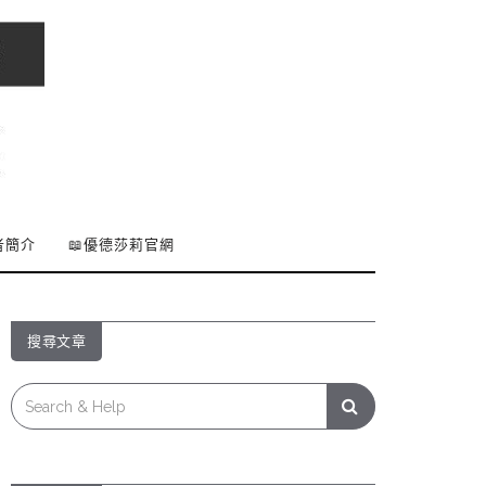
者簡介
📖優德莎莉官網
搜尋文章
Search
for: