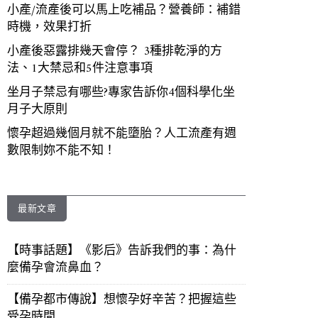
小產/流產後可以馬上吃補品？營養師：補錯
時機，效果打折
小產後惡露排幾天會停？ 3種排乾淨的方
法、1大禁忌和5件注意事項
坐月子禁忌有哪些?專家告訴你4個科學化坐
月子大原則
懷孕超過幾個月就不能墮胎？人工流產有週
數限制妳不能不知！
最新文章
【時事話題】《影后》告訴我們的事：為什
麼備孕會流鼻血？
【備孕都市傳說】想懷孕好辛苦？把握這些
受孕時間