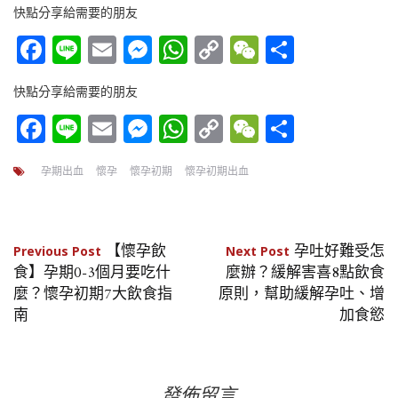
快點分享給需要的朋友
Facebook
Line
Email
Messenger
WhatsApp
Copy
WeChat
分
Link
享
快點分享給需要的朋友
Facebook
Line
Email
Messenger
WhatsApp
Copy
WeChat
分
Link
享
孕期出血
懷孕
懷孕初期
懷孕初期出血
文
【懷孕飲
孕吐好難受怎
Previous Post
Next Post
食】孕期0-3個月要吃什
麼辦？緩解害喜8點飲食
章
麼？懷孕初期7大飲食指
原則，幫助緩解孕吐、增
南
加食慾
導
覽
發佈留言