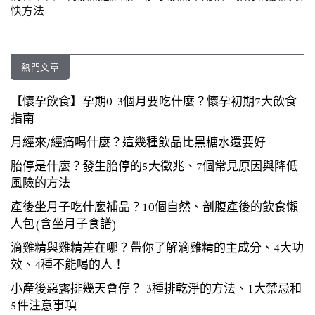
快方法
熱門文章
【懷孕飲食】孕期0-3個月要吃什麼？懷孕初期7大飲食
指南
月經來/經痛喝什麼？這幾種飲品比黑糖水還要好
胎停是什麼？發生胎停的5大徵兆、7個常見原因與降低
風險的方法
產後坐月子吃什麼補品？10個自然、剖腹產後的飲食懶
人包(含坐月子食譜)
滴雞精與雞精差在哪？帶你了解滴雞精的主成分、4大功
效、4種不能喝的人！
小產後惡露排幾天會停？ 3種排乾淨的方法、1大禁忌和
5件注意事項