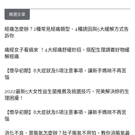
精選文章
經痛怎麼辦？2種常見經痛類型、4種誘因與5大緩解方式告
訴你
痛經女子看過來˙！4大經痛舒緩妙招，搭配生理調養好物緩
解經痛
【懷孕初期】8大症狀及6項注意事項，讓新手媽咪不再苦
惱
2022最新5大女性益生菌推薦及挑選技巧，完美解決妳的生
理困擾！
【懷孕初期】8大症狀及6項注意事項，讓新手媽咪不再苦
惱
消化不良、胃脹氣怎麼辦？肚子脹氣不用怕，教你消脹氣最