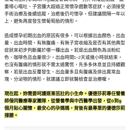
重噁心嘔吐、子宮腫大超過正常懷孕週數等症狀。必須接受
手術治療及後續追蹤，治癒後仍可懷孕，但建議間隔一年以
上，避免再度發生懷葡萄胎的情形。
造成懷孕初期出血的原因有很多，可以根據出血顏色、出血
量、出血時間、有無腹痛、有無子宮收縮及是否有其他典型
症狀來初步判斷屬於哪一種出血。若是出血顏色為淡粉紅
色、咖啡色且血量很少，出血時間1-2天或幾小時就結束，
也沒有腹痛的情形就不需太過驚慌，先多多休息並且持續觀
察，若是出血反覆發生、出血量多且有腹痛及排出異常血
塊、分泌物的情形，就建議立即就醫檢查並治療喔。
現在起，妳需要呵護逐漸茁壯的小生命。優德莎莉專任營養
師偕同醫療專家團隊，從營養學與中西醫學出發，從0到9
個月貼心關懷，最安心的孕媽媽，背後有最專業的優德莎莉
撐腰。