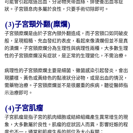
可能會引起陰道出血、分泌物夾帶血絲、排便後出血等症
狀。子宮頸息肉多屬於良性，只要手術切除即可。
(3)子宮頸外翻(糜爛)
子宮頸糜爛是由於子宮內頸外翻造成，而子宮頸口如同破皮
般，呈現粗糙、充血發紅的表皮，看起來像潰爛但並不是真
的潰爛。子宮頸糜爛分為生理性與病理性兩種，大多數生理
性的子宮頸糜爛沒有症狀，是正常的生理變化，不需治療。
病理性的子宮頸糜爛主要是細菌、黴菌感染引起發炎，會出
現膿樣、黃色或黃綠色的黏液狀分泌物，或是出血的情況，
需藥物治療。子宮頸糜爛並不是很嚴重的疾病，聽從醫師指
示治療即可。
(4)子宮肌瘤
子宮肌瘤是指子宮的肌肉細胞或結締組織產生異常增生的現
象，大多數屬於良性。肌瘤的症狀因人而異，影響妊娠的程
度也不一，通常和肌瘤生長的部位及大小有關：