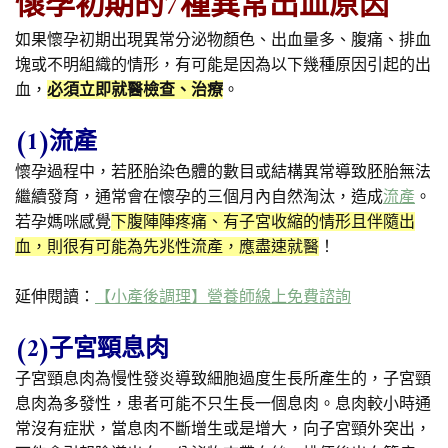
懷孕初期的7種異常出血原因
如果懷孕初期出現異常分泌物顏色、出血量多、腹痛、排血
塊或不明組織的情形，有可能是因為以下幾種原因引起的出
血，
必須立即就醫檢查、治療
。
(1)流產
懷孕過程中，若胚胎染色體的數目或結構異常導致胚胎無法
繼續發育，通常會在懷孕的三個月內自然淘汰，造成
流產
。
若孕媽咪感覺
下腹陣陣疼痛、有子宮收縮的情形且伴隨出
血，則很有可能為先兆性流產，應盡速就醫
！
延伸閱讀：
【小產後調理】營養師線上免費諮詢
(2)子宮頸息肉
子宮頸息肉為慢性發炎導致細胞過度生長所產生的，子宮頸
息肉為多發性，患者可能不只生長一個息肉。息肉較小時通
常沒有症狀，當息肉不斷增生或是增大，向子宮頸外突出，