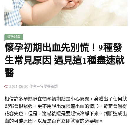
懷孕知識
懷孕初期出血先別慌！9種發
生常見原因 遇見這1種盡速就
醫
2021-06-30
作者－宜雯營養師
相信許多孕媽咪在懷孕初期總是小心翼翼，身體出了任何狀
況都會很緊張，更不用說出現陰道出血的情形，肯定會嚇得
花容失色，但是，驚嚇後還是要趕快冷靜下來，判斷造成出
血的可能原因，以及是否有立即就醫的必要喔。