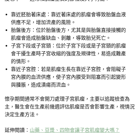
靠近胚胎著床處：靠近著床處的肌瘤會導致胎盤血液
供應不足，增加流產的風險。
胎盤後方：位於胎盤後方，尤其是與胎盤直接接觸的
肌瘤會造成胎盤缺血、剝離，導致胎兒死亡。
子宮下段或子宮頸：位於子宮下段或是子宮頸的肌瘤
會干擾生產時子宮收縮的強度及規律性，易造成難產
的情形。
靠近子宮腔：若是肌瘤生長在靠近子宮腔，會阻礙子
宮內膜的血流供應，使子宮內膜受到阻塞而引起變形
與腫脹，造成潰瘍而流血。
懷孕期間通常不會開刀處理子宮肌瘤，主要以追蹤檢查為
主，醫生會在生產前幾週評估肌瘤是否會影響生產，視情況
決定生產方法。
延伸閱讀：
山藥、豆漿、四物會讓子宮肌瘤變大嗎？