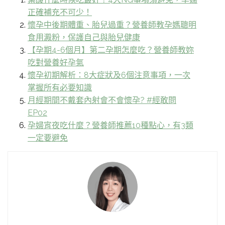
正確補充不可少！
懷孕中後期體重、胎兒過重？營養師教孕媽聰明
食用澱粉，保護自己與胎兒健康
【孕期4-6個月】第二孕期怎麼吃？營養師教妳
吃對營養好孕氣
懷孕初期解析：8大症狀及6個注意事項，一次
掌握所有必要知識
月經期間不戴套內射會不會懷孕? #經敢問
EP02
孕婦宵夜吃什麼？營養師推薦10種點心，有3類
一定要避免