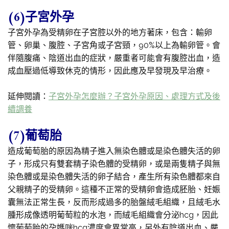
(6)子宮外孕
子宮外孕為受精卵在子宮腔以外的地方著床，包含：輸卵
管、卵巢、腹腔、子宮角或子宮頸，90%以上為輸卵管。會
伴隨腹痛、陰道出血的症狀，嚴重者可能會有腹腔出血，造
成血壓過低導致休克的情形，因此應及早發現及早治療。
延伸閱讀：
子宮外孕怎麼辦？子宮外孕原因、處理方式及後
續調養
(7)葡萄胎
造成葡萄胎的原因為精子進入無染色體或是染色體失活的卵
子，形成只有雙套精子染色體的受精卵，或是兩隻精子與無
染色體或是染色體失活的卵子結合，產生所有染色體都來自
父親精子的受精卵。這種不正常的受精卵會造成胚胎、妊娠
囊無法正常生長，反而形成過多的胎盤絨毛組織，且絨毛水
腫形成像透明葡萄粒的水泡，而絨毛組織會分泌hcg，因此
懷葡萄胎的孕媽咪hcg濃度會異常高，另外有陰道出血、嚴