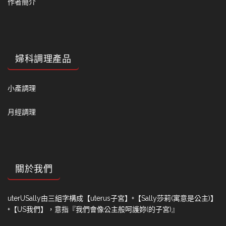
作者簡介
婦科調理產品
小產調理
月經調理
關於我們
uterUSally由三組字構成【uterus子宮】+【Sally莎莉(寓意是公主)】
+【US我們】，意指『我們會像公主般呵護妳(的子宮)』