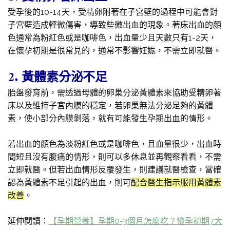
受孕後的10-14天，受精卵附著在子宮壁的過程中可能會對
子宮壁造成輕微傷害，導致些微出血的現象。著床出血的顏
色通常為粉紅色或是咖啡色，出血量少且天數只有1-2天，
在懷孕初期是很常見的，通常不影響妊娠，不需立即就醫。
2. 黃體素分泌不足
胎盤發育前，需透過母體的卵巢分泌黃體素來協助受精卵著
床以及維持子宮內膜的穩定，若卵巢無法分泌足夠的黃體
素，使小部分內膜剝落，就有可能發生孕期出血的情形。
若出血的顏色為淡粉紅色或是咖啡色，且血量很少，出血時
間短且沒有腹痛的情形，則可以多休息並再觀察看看，不需
立即就醫。但若出血情形反覆發生，則建議就醫檢查，當確
認為黃體素不足引起的出血，則可
配合醫生指示服用黃體素
改善
。
延伸閱讀：
【孕期營養】孕期0-3個月怎麼吃？懷孕初期7大