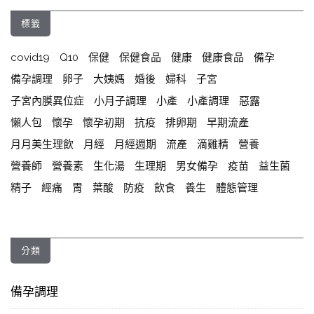
標籤
covid19
Q10
保健
保健食品
健康
健康食品
備孕
備孕調理
卵子
大姨媽
婚後
婦科
子宮
子宮內膜異位症
小月子調理
小產
小產調理
惡露
懶人包
懷孕
懷孕初期
抗疫
排卵期
早期流產
月月美生理飲
月經
月經週期
流產
滴雞精
營養
營養師
營養素
生化湯
生理期
男女備孕
疫苗
益生菌
精子
經痛
胃
葉酸
防疫
飲食
養生
體態管理
分類
備孕調理