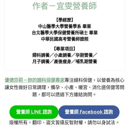
作者－宜雯營養師
【學經歷】
中山醫學大學營養學系 畢業
台北醫學大學保健營養所碩士 畢業
中華民國高考營養師證照
【專業項目】
婦科調養／小產調養／孕期營養／
月子調養／產後瘦身／哺乳期營養
優德莎莉－妳的婦科保健專家
專注婦科保健，以營養為核心
讓女性做好日常調理，備孕、小產、暖宮、消化道保健等問
題，都可以透過下方連結詢問。
營養師 LINE 諮詢
營養師 Facebook 諮詢
版權所有，翻印、盜文皆違反智財權，請勿以身試法。